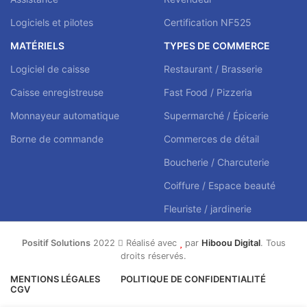
Logiciels et pilotes
Certification NF525
MATÉRIELS
TYPES DE COMMERCE
Logiciel de caisse
Restaurant / Brasserie
Caisse enregistreuse
Fast Food / Pizzeria
Monnayeur automatique
Supermarché / Épicerie
Borne de commande
Commerces de détail
Boucherie / Charcuterie
Coiffure / Espace beauté
Fleuriste / jardinerie
Positif Solutions
2022
Réalisé avec
par
Hiboou Digital
. Tous
droits réservés.
MENTIONS LÉGALES
POLITIQUE DE CONFIDENTIALITÉ
CGV