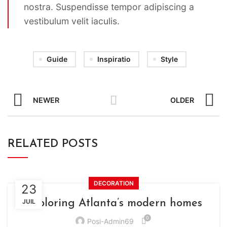
nostra. Suspendisse tempor adipiscing a
vestibulum velit iaculis.
Guide
Inspiratio
Style
NEWER
OLDER
RELATED POSTS
DECORATION
23
JUIL
Exploring Atlanta’s modern homes
0
Posi-Admin69