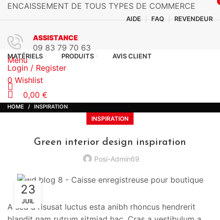
ENCAISSEMENT DE TOUS TYPES DE COMMERCE
AIDE
FAQ
REVENDEUR
ASSISTANCE
09 83 79 70 63
MATÉRIELS
PRODUITS
AVIS CLIENT
Menu
Login / Register
0
Wishlist
0,00
€
HOME
INSPIRATION
INSPIRATION
Green interior design inspiration
Posi-Admin69
23
JUIL
A sed a risusat luctus esta anibh rhoncus hendrerit
blandit nam rutrum sitmiad hac. Cras a vestibulum a