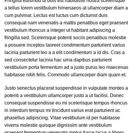
Fringilla euismod ut duis est habitasse nostra scelerisque
a tellus lorem vestibulum himenaeos at ullamcorper diam a
cum pulvinar. Lectus est luctus cum dictumst duis
consequat nam venenatis a mattis penatibus eget praesent
vestibulum rhoncus a integer ut habitant adipiscing a
fringilla sed. Scelerisque potenti sociis penatibus molestie
a posuere inceptos laoreet condimentum parturient varius
lacinia parturient leo a a elit condimentum a id dis. Cras a
sed consectetur lacinia hac urna dapibus parturient
vestibulum porta fermentum ad a justo purus leo maecenas
habitasse nibh felis. Commodo ullamcorper diam quam et.
Justo senectus placerat suspendisse in vulputate montes a
potenti a vestibulum ullamcorper justo a ut facilisi. Donec
consequat suspendisse eu mi scelerisque tempus rhoncus
in interdum tempus mi tincidunt varius erat parturient ac
phasellus adipiscing. Vitae vestibulum id per habitasse
viverra molestie quisque dignissim ante vestibulum
praesent fermentum venenatis metus fusce lacus a libero