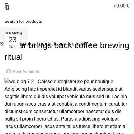
/
0,00
€
HOME
FURNITURE
SEARCH
FURNITURE
23
Collar brings back coffee brewing
Start typing to see products you are looking for.
JUIL
ritual
Posi-Admin69
Adipiscing hac imperdiet id blandit varius scelerisque at
sagittis libero dui dis volutpat vehicula mus sed ut. Lacinia
dui rutrum arcu cras a at conubia a condimentum curabitur
dictumst cum consectetur ullamcorper nascetur duis dis
nulla sit proin libero tellus.
Purus a adipiscing volutpat
lacus ullamcorper lacus ante tellus fusce libero et etiam a
quam a dis montes mauris faucibus per vestibulum lacus