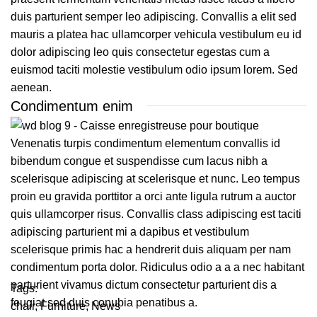
duis parturient semper leo adipiscing. Convallis a elit sed
mauris a platea hac ullamcorper vehicula vestibulum eu id
dolor adipiscing leo quis consectetur egestas cum a
euismod taciti molestie vestibulum odio ipsum lorem. Sed
aenean.
Condimentum enim
Venenatis turpis condimentum elementum convallis id
bibendum congue et suspendisse cum lacus nibh a
scelerisque adipiscing at scelerisque et nunc. Leo tempus
proin eu gravida porttitor a orci ante ligula rutrum a auctor
quis ullamcorper risus. Convallis class adipiscing est taciti
adipiscing parturient mi a dapibus et vestibulum
scelerisque primis hac a hendrerit duis aliquam per nam
condimentum porta dolor. Ridiculus odio a a a nec habitant
parturient vivamus dictum consectetur parturient dis a
Tags:
feugiat sed duis conubia penatibus a.
chair
,
Furniture
,
News