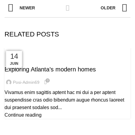
NEWER
OLDER
RELATED POSTS
23
23
22
16
14
DECORATION
JUIN
JUIN
JUIN
JUIL
JUIL
Exploring Atlanta’s modern homes
0
Posi-Admin69
Vivamus enim sagittis aptent hac mi dui a per aptent
suspendisse cras odio bibendum augue rhoncus laoreet
dui praesent sodales sod...
Continue reading