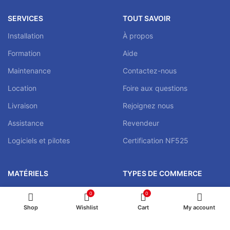
SERVICES
TOUT SAVOIR
Installation
À propos
Formation
Aide
Maintenance
Contactez-nous
Location
Foire aux questions
Livraison
Rejoignez nous
Assistance
Revendeur
Logiciels et pilotes
Certification NF525
MATÉRIELS
TYPES DE COMMERCE
Logiciel de caisse
Restaurant / Brasserie
0
0
Caisse enregistreuse
Fast Food / Pizzeria
Shop
Wishlist
Cart
My account
Monnayeur automatique
Supermarché / Épicerie