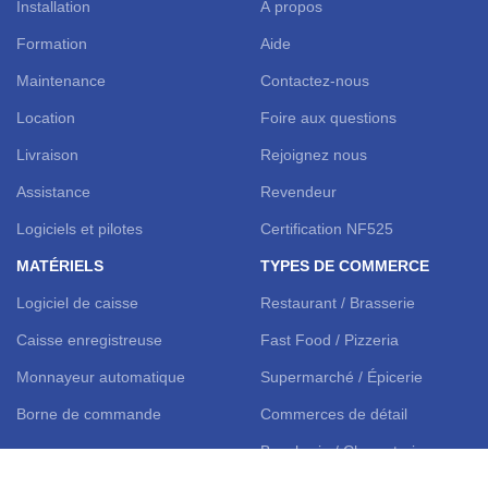
Installation
À propos
Formation
Aide
Maintenance
Contactez-nous
Location
Foire aux questions
Livraison
Rejoignez nous
Assistance
Revendeur
Logiciels et pilotes
Certification NF525
MATÉRIELS
TYPES DE COMMERCE
Logiciel de caisse
Restaurant / Brasserie
Caisse enregistreuse
Fast Food / Pizzeria
Monnayeur automatique
Supermarché / Épicerie
Borne de commande
Commerces de détail
Boucherie / Charcuterie